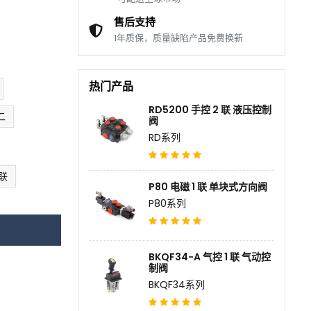
售后支持
1年质保，质量缺陷产品免费换新
热门产品
RD5200 手控 2 联 液压控制
二
阀
RD系列
 联
P80 电磁 1 联 单块式方向阀
P80系列
BKQF34-A 气控 1 联 气动控
制阀
BKQF34系列