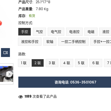
产品尺寸:
25.1*17*8
产品重量:
7.80 Kg
库存:
有货
控制方式:
手控
气控
电气控
电液控
电磁
液控
液控和手控
软轴
一控二手柄控制
手控+一控
路数:
1 联
2 联
3 联
4 联
5 联
6 联
7
咨询电话: 0536-3501067
1189
次查看了此产品