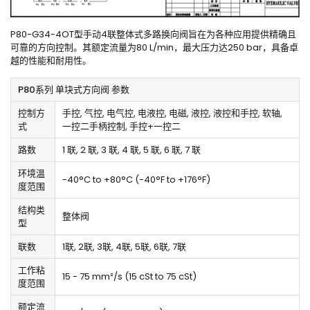
P80-G34-4OT型手动4联整体式多路换向阀旨在为各种应用提供精确且
可靠的方向控制。其额定流量为80 L/min，最大压力达250 bar，具备卓
越的性能和耐用性。
P80系列 单块式方向阀 参数
控制方
手控, 气控, 电气控, 电液控, 电磁, 液控, 液控和手控, 软轴,
式
一控二手柄控制, 手控+一控二
路数
1 联, 2 联, 3 联, 4 联, 5 联, 6 联, 7 联
环境温
-40°C to +80°C (-40°F to +176°F)
度范围
结构类
整体阀
型
联数
1联, 2联, 3联, 4联, 5联, 6联, 7联
工作粘
15 - 75 mm²/s (15 cSt to 75 cSt)
度范围
额定流