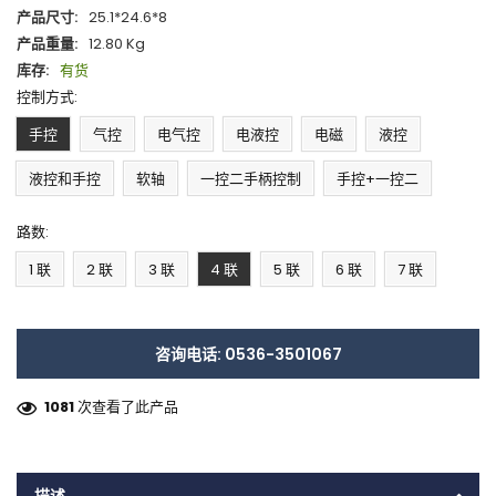
产品尺寸:
25.1*24.6*8
产品重量:
12.80 Kg
库存:
有货
控制方式:
手控
气控
电气控
电液控
电磁
液控
液控和手控
软轴
一控二手柄控制
手控+一控二
路数:
1 联
2 联
3 联
4 联
5 联
6 联
7 联
咨询电话: 0536-3501067
1081
次查看了此产品