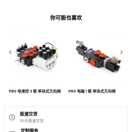
你可能也喜欢
 联
P80 电液控 3 联 单块式方向阀
P80 电磁 1 联 单块式方向阀
P
手
极速交货
30天极速交货
定制服务